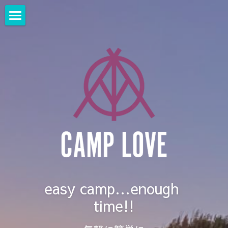
HOME
CAMP LOVE紹介
Movie
最新情報
ご予約はコチラ
場内マップ
グランピングサイト/ 料金
easy camp…enough 
time!!
区画サイト/料金
体験＆設備のご案内